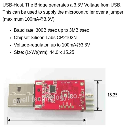
USB-Host. The Bridge generates a 3.3V Voltage from USB.
This can be used to supply the microcontroller over a jumper
(maximum 100mA@3.3V).
Baud rate: 300Bit/sec up to 3MBit/sec
Chipset Silicon Labs CP2102N
Voltage-regulator: up to 100mA@3.3V
Size: (LxW)(mm): 44.0 x 15.25